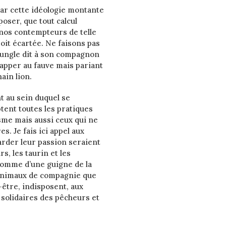
par cette idéologie montante
poser, que tout calcul
 nos contempteurs de telle
soit écartée. Ne faisons pas
jungle dit à son compagnon
happer au fauve mais pariant
hain lion.
nt au sein duquel se
ent toutes les pratiques
isme mais aussi ceux qui ne
s. Je fais ici appel aux
arder leur passion seraient
s, les taurin et les
 comme d’une guigne de la
d’animaux de compagnie que
-être, indisposent, aux
solidaires des pêcheurs et