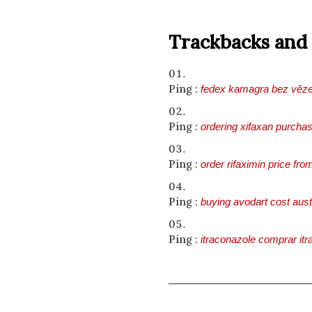
Trackbacks and
Ping :
fedex kamagra bez věze
Ping :
ordering xifaxan purcha
Ping :
order rifaximin price fro
Ping :
buying avodart cost aust
Ping :
itraconazole comprar it