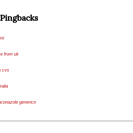
 Pingbacks
ní
se from uk
m cvs
ralia
raconazole generico